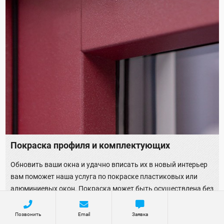
Покраска профиля и комплектующих
Обновить ваши окна и удачно вписать их в новый интерьер
вам поможет наша услуга по покраске пластиковых или
алюминиевых окон. Покраска может быть осуществлена без
демонтажа конструкций, прямо у вас дома. Причем это
никак не повлияет на качество работ. Поверхность профиля
Позвонить
Email
Заявка